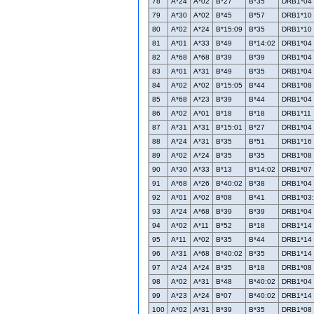
78
A*24
A*02
B*27
B*35
DRB1*04
79
A*30
A*02
B*45
B*57
DRB1*10
80
A*02
A*24
B*15:09
B*35
DRB1*10
81
A*01
A*33
B*49
B*14:02
DRB1*04
82
A*68
A*68
B*39
B*39
DRB1*04
83
A*01
A*31
B*49
B*35
DRB1*04
84
A*02
A*02
B*15:05
B*44
DRB1*08
85
A*68
A*23
B*39
B*44
DRB1*04
86
A*02
A*01
B*18
B*18
DRB1*11
87
A*31
A*31
B*15:01
B*27
DRB1*04
88
A*24
A*31
B*35
B*51
DRB1*16
89
A*02
A*24
B*35
B*35
DRB1*08
90
A*30
A*33
B*13
B*14:02
DRB1*07
91
A*68
A*26
B*40:02
B*38
DRB1*04
92
A*01
A*02
B*08
B*41
DRB1*03
93
A*24
A*68
B*39
B*39
DRB1*04
94
A*02
A*11
B*52
B*18
DRB1*14
95
A*11
A*02
B*35
B*44
DRB1*14
96
A*31
A*68
B*40:02
B*35
DRB1*14
97
A*24
A*24
B*35
B*18
DRB1*08
98
A*02
A*31
B*48
B*40:02
DRB1*04
99
A*23
A*24
B*07
B*40:02
DRB1*14
100
A*02
A*31
B*39
B*35
DRB1*08