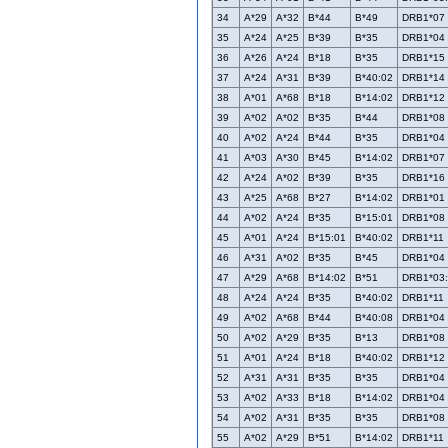
34
A*29
A*32
B*44
B*49
DRB1*07
35
A*24
A*25
B*39
B*35
DRB1*04
36
A*26
A*24
B*18
B*35
DRB1*15
37
A*24
A*31
B*39
B*40:02
DRB1*14
38
A*01
A*68
B*18
B*14:02
DRB1*12
39
A*02
A*02
B*35
B*44
DRB1*08
40
A*02
A*24
B*44
B*35
DRB1*04
41
A*03
A*30
B*45
B*14:02
DRB1*07
42
A*24
A*02
B*39
B*35
DRB1*16
43
A*25
A*68
B*27
B*14:02
DRB1*01
44
A*02
A*24
B*35
B*15:01
DRB1*08
45
A*01
A*24
B*15:01
B*40:02
DRB1*11
46
A*31
A*02
B*35
B*45
DRB1*04
47
A*29
A*68
B*14:02
B*51
DRB1*03
48
A*24
A*24
B*35
B*40:02
DRB1*11
49
A*02
A*68
B*44
B*40:08
DRB1*04
50
A*02
A*29
B*35
B*13
DRB1*08
51
A*01
A*24
B*18
B*40:02
DRB1*12
52
A*31
A*31
B*35
B*35
DRB1*04
53
A*02
A*33
B*18
B*14:02
DRB1*04
54
A*02
A*31
B*35
B*35
DRB1*08
55
A*02
A*29
B*51
B*14:02
DRB1*11