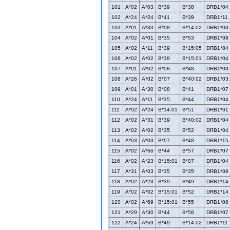
101
A*02
A*03
B*39
B*38
DRB1*04
102
A*24
A*24
B*41
B*39
DRB1*11
103
A*01
A*33
B*08
B*14:02
DRB1*03
104
A*02
A*01
B*35
B*53
DRB1*08
105
A*02
A*11
B*39
B*15:05
DRB1*04
106
A*02
A*02
B*39
B*15:01
DRB1*04
107
A*01
A*02
B*08
B*48
DRB1*03
108
A*26
A*02
B*07
B*40:02
DRB1*03
109
A*01
A*30
B*08
B*41
DRB1*07
110
A*24
A*11
B*35
B*44
DRB1*04
111
A*02
A*24
B*14:01
B*51
DRB1*01
112
A*02
A*31
B*39
B*40:02
DRB1*04
113
A*02
A*02
B*35
B*52
DRB1*04
114
A*03
A*03
B*07
B*48
DRB1*15
115
A*02
A*66
B*44
B*57
DRB1*07
116
A*02
A*23
B*15:01
B*07
DRB1*04
117
A*31
A*03
B*35
B*35
DRB1*08
118
A*02
A*23
B*39
B*49
DRB1*14
119
A*02
A*02
B*15:01
B*52
DRB1*14
120
A*02
A*69
B*15:01
B*55
DRB1*08
121
A*29
A*30
B*44
B*58
DRB1*07
122
A*24
A*69
B*49
B*14:02
DRB1*11