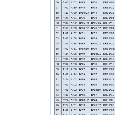
56
A*02
A*02
B*35
B*50
DRB1*04
57
A*02
A*30
B*45
B*58
DRB1*11
58
A*23
A*29
B*15:03
B*44
DRB1*13
59
A*24
A*31
B*35
B*35
DRB1*04
60
A*02
A*02
B*15:09
B*15:16
DRB1*10
61
A*68
A*30
B*40:02
B*40:02
DRB1*04
62
A*02
A*02
B*51
B*52
DRB1*04
63
A*02
A*68
B*39
B*39
DRB1*04
64
A*24
A*24
B*35
B*40:02
DRB1*11
65
A*02
A*31
B*15:16
B*39
DRB1*03
66
A*24
A*26
B*49
B*15:01
DRB1*11
67
A*01
A*68
B*52
B*40:02
DRB1*15
68
A*02
A*30
B*45
B*58
DRB1*11
69
A*11
A*30
B*27
B*35
DRB1*01
70
A*02
A*24
B*39
B*07
DRB1*04
71
A*24
A*02
B*39
B*39
DRB1*14
72
A*02
A*02
B*53
B*39
DRB1*09
73
A*01
A*02
B*08
B*15:15
DRB1*11
74
A*30
A*02
B*45
B*57
DRB1*10
75
A*24
A*29
B*40:02
B*44
DRB1*08
76
A*24
A*31
B*39
B*40:02
DRB1*08
77
A*02
A*02
B*07
B*15:01
DRB1*04