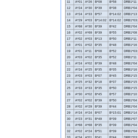
11
A*01
A*26
B*08
B*58
DRB1*11
12
A*24
A*30
B*39
B*38
DRB1*04
13
A*24
A*33
B*57
B*14:02
DRB1*13
14
A*29
A*03
B*14:02
B*14:02
DRB1*03
15
A*68
A*30
B*39
B*42
DRB1*04
16
A*02
A*69
B*39
B*55
DRB1*08
17
A*02
A*03
B*13
B*50
DRB1*11
18
A*01
A*02
B*35
B*48
DRB1*16
19
A*01
A*11
B*08
B*52
DRB1*03
20
A*03
A*02
B*35
B*52
DRB1*11
21
A*24
A*02
B*39
B*48
DRB1*04
22
A*24
A*25
B*35
B*35
DRB1*16
23
A*03
A*03
B*07
B*45
DRB1*15
24
A*25
A*32
B*18
B*37
DRB1*15
25
A*33
A*33
B*35
B*50
DRB1*15
26
A*30
A*02
B*45
B*57
DRB1*10
27
A*02
A*02
B*39
B*50
DRB1*04
28
A*02
A*29
B*39
B*44
DRB1*04
29
A*24
A*24
B*07
B*15:01
DRB1*14
30
A*23
A*31
B*49
B*39
DRB1*07
31
A*68
A*68
B*35
B*39
DRB1*04
32
A*02
A*24
B*51
B*39
DRB1*04
33
A*34
A*01
B*41
B*44
DRB1*03