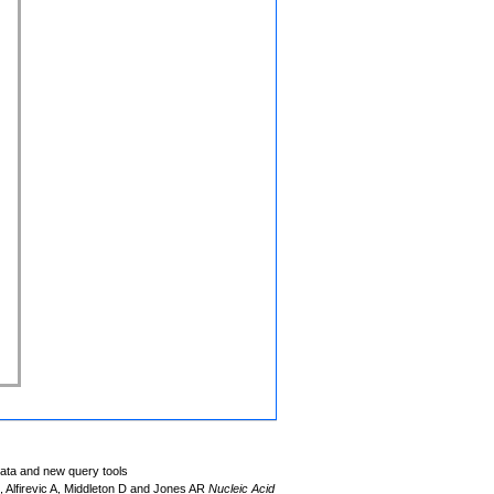
data and new query tools
Alfirevic A, Middleton D and Jones AR
Nucleic Acid