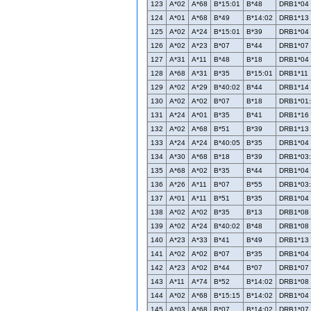
123
A*02
A*68
B*15:01
B*48
DRB1*04
124
A*01
A*68
B*49
B*14:02
DRB1*13
125
A*02
A*24
B*15:01
B*39
DRB1*04
126
A*02
A*23
B*07
B*44
DRB1*07
127
A*31
A*11
B*48
B*18
DRB1*04
128
A*68
A*31
B*35
B*15:01
DRB1*11
129
A*02
A*29
B*40:02
B*44
DRB1*14
130
A*02
A*02
B*07
B*18
DRB1*01
131
A*24
A*01
B*35
B*41
DRB1*16
132
A*02
A*68
B*51
B*39
DRB1*13
133
A*24
A*24
B*40:05
B*35
DRB1*04
134
A*30
A*68
B*18
B*39
DRB1*03
135
A*68
A*02
B*35
B*44
DRB1*04
136
A*26
A*11
B*07
B*55
DRB1*03
137
A*01
A*11
B*51
B*35
DRB1*04
138
A*02
A*02
B*35
B*13
DRB1*08
139
A*02
A*24
B*40:02
B*48
DRB1*08
140
A*23
A*33
B*41
B*49
DRB1*13
141
A*02
A*02
B*07
B*35
DRB1*04
142
A*23
A*02
B*44
B*07
DRB1*07
143
A*11
A*74
B*52
B*14:02
DRB1*08
144
A*02
A*68
B*15:15
B*14:02
DRB1*04
145
A*03
A*68
B*07
B*14:02
DRB1*07