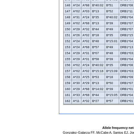
146
A*24
A*68
B*40:02
B*51
DRB1*08
147
A*02
A*03
B*13
B*52
DRB1*11
148
A*31
A*24
B*35
B*40:02
DRB1*04
149
A*02
A*68
B*13
B*39
DRB1*07
150
A*29
A*32
B*44
B*49
DRB1*07
151
A*26
A*02
B*18
B*35
DRB1*15
152
A*24
A*02
B*48
B*15:01
DRB1*04
153
A*24
A*68
B*57
B*49
DRB1*13
154
A*29
A*31
B*07
B*48
DRB1*03
155
A*29
A*31
B*58
B*39
DRB1*04
156
A*02
A*24
B*40:02
B*35
DRB1*08
157
A*02
A*02
B*15:16
B*15:09
DRB1*03
158
A*23
A*25
B*53
B*18
DRB1*09
159
A*30
A*29
B*13
B*50
DRB1*07
160
A*29
A*68
B*14:02
B*39
DRB1*01
161
A*33
A*68
B*44
B*15:05
DRB1*04
162
A*11
A*32
B*27
B*57
DRB1*01
Allele frequency ne
Gonzalez-Galarza FF, McCabe A, Santos EJ, Jon