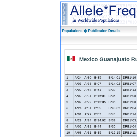
Populations � Publication Details
Mexico Guanajuato Ru
1
A*24
A*30
B*35
B*14:01
DRB1*16
2
A*03
A*68
B*07
B*14:02
DRB1*07
3
A*02
A*68
B*51
B*39
DRB1*13
4
A*02
A*31
B*15:01
B*35
DRB1*08
5
A*02
A*29
B*15:05
B*35
DRB1*08
6
A*24
A*31
B*35
B*40:02
DRB1*04
7
A*01
A*29
B*07
B*44
DRB1*14
8
A*29
A*24
B*14:02
B*39
DRB1*03
9
A*02
A*31
B*44
B*35
DRB1*04
10
A*68
A*31
B*35
B*15:15
DRB1*11