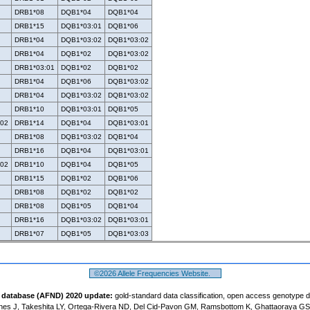
DRB1*08
DQB1*04
DQB1*04
DRB1*15
DQB1*03:01
DQB1*06
DRB1*04
DQB1*03:02
DQB1*03:02
DRB1*04
DQB1*02
DQB1*03:02
DRB1*03:01
DQB1*02
DQB1*02
DRB1*04
DQB1*06
DQB1*03:02
DRB1*04
DQB1*03:02
DQB1*03:02
DRB1*10
DQB1*03:01
DQB1*05
:02
DRB1*14
DQB1*04
DQB1*03:01
DRB1*08
DQB1*03:02
DQB1*04
DRB1*16
DQB1*04
DQB1*03:01
:02
DRB1*10
DQB1*04
DQB1*05
DRB1*15
DQB1*02
DQB1*06
DRB1*08
DQB1*02
DQB1*02
DRB1*08
DQB1*05
DQB1*04
DRB1*16
DQB1*03:02
DQB1*03:01
DRB1*07
DQB1*05
DQB1*03:03
©2026 Allele Frequencies Website.
t database (AFND) 2020 update:
gold-standard data classification, open access genotype 
es J, Takeshita LY, Ortega-Rivera ND, Del Cid-Pavon GM, Ramsbottom K, Ghattaoraya GS, 