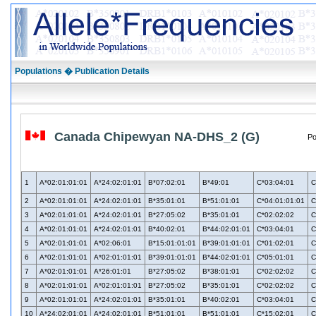
Populations � Publication Details
Canada Chipewyan NA-DHS_2 (G)
Po
1
A*02:01:01:01
A*24:02:01:01
B*07:02:01
B*49:01
C*03:04:01
C
2
A*02:01:01:01
A*24:02:01:01
B*35:01:01
B*51:01:01
C*04:01:01:01
C
3
A*02:01:01:01
A*24:02:01:01
B*27:05:02
B*35:01:01
C*02:02:02
C
4
A*02:01:01:01
A*24:02:01:01
B*40:02:01
B*44:02:01:01
C*03:04:01
C
5
A*02:01:01:01
A*02:06:01
B*15:01:01:01
B*39:01:01:01
C*01:02:01
C
6
A*02:01:01:01
A*02:01:01:01
B*39:01:01:01
B*44:02:01:01
C*05:01:01
C
7
A*02:01:01:01
A*26:01:01
B*27:05:02
B*38:01:01
C*02:02:02
C
8
A*02:01:01:01
A*02:01:01:01
B*27:05:02
B*35:01:01
C*02:02:02
C
9
A*02:01:01:01
A*24:02:01:01
B*35:01:01
B*40:02:01
C*03:04:01
C
10
A*24:02:01:01
A*24:02:01:01
B*51:01:01
B*51:01:01
C*15:02:01
C